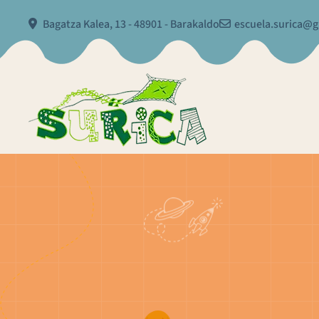
Bagatza Kalea, 13 - 48901 - Barakaldo
escuela.surica@