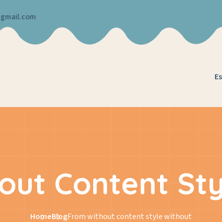
@gmail.com
Es
out Content Sty
Home
Blog
From without content style without