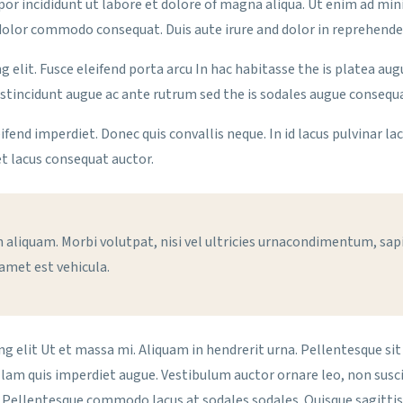
por incididunt ut labore et dolore of magna aliqua. Ut enim ad mi
a dolor commodo consequat. Duis aute irure and dolor in reprehender
g elit. Fusce eleifend porta arcu In hac habitasse the is platea au
istincidunt augue ac ante rutrum sed the is sodales augue consequ
leifend imperdiet. Donec quis convallis neque. In id lacus pulvinar l
t lacus consequat auctor.
aliquam. Morbi volutpat, nisi vel ultricies urnacondimentum, sapie
 amet est vehicula.
 elit Ut et massa mi. Aliquam in hendrerit urna. Pellentesque sit 
ullam quis imperdiet augue. Vestibulum auctor ornare leo, non sus
Pellentesque commodo lacus at sodales sodales. Quisque sagittis