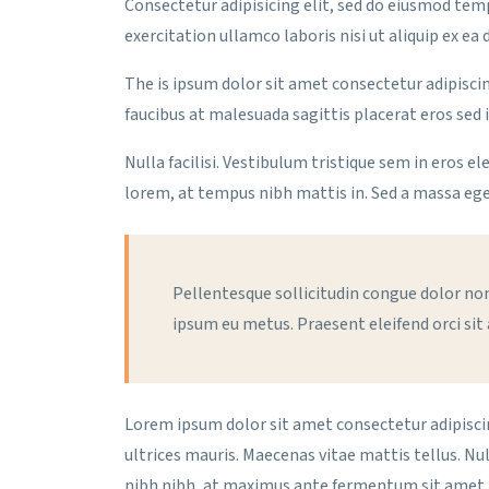
Consectetur adipisicing elit, sed do eiusmod tem
exercitation ullamco laboris nisi ut aliquip ex e
The is ipsum dolor sit amet consectetur adipiscin
faucibus at malesuada sagittis placerat eros sed 
Nulla facilisi. Vestibulum tristique sem in eros e
lorem, at tempus nibh mattis in. Sed a massa ege
Pellentesque sollicitudin congue dolor non 
ipsum eu metus. Praesent eleifend orci sit
Lorem ipsum dolor sit amet consectetur adipiscing
ultrices mauris. Maecenas vitae mattis tellus. N
nibh nibh, at maximus ante fermentum sit amet. 