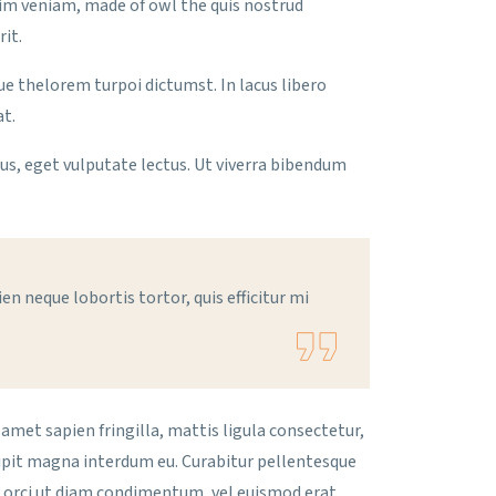
nim veniam, made of owl the quis nostrud
it.
gue thelorem turpoi dictumst. In lacus libero
at.
acus, eget vulputate lectus. Ut viverra bibendum
n neque lobortis tortor, quis efficitur mi
amet sapien fringilla, mattis ligula consectetur,
cipit magna interdum eu. Curabitur pellentesque
 orci ut diam condimentum, vel euismod erat